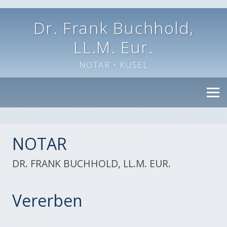
Dr. Frank Buchhold,
LL.M. Eur.
NOTAR • KUSEL
HOME
NOTAR
NOTAR
DR. FRANK BUCHHOLD, LL.M. EUR.
LEISTUNGEN
Vererben
NOTARIAT
DATENBLÄTTER